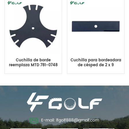
Cuchilla de borde
Cuchilla para bordeadora
reemplaza MTD 781-0748
de césped de 2 x 9
40-009
pulgadas reemplaza a
M47147
E-mail: lfgolf888@gmail.com