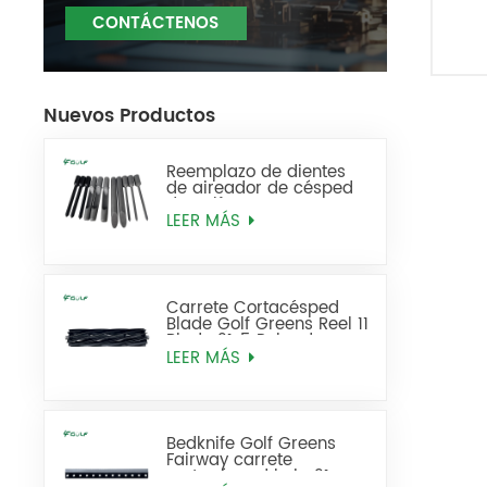
CONTÁCTENOS
Nuevos Productos
Reemplazo de dientes
de aireador de césped
de golf
LEER MÁS
Carrete Cortacésped
Blade Golf Greens Reel 11
Blade 21x5 Pulgadas
137-8512
LEER MÁS
Bedknife Golf Greens
Fairway carrete
cortacésped hoja 21