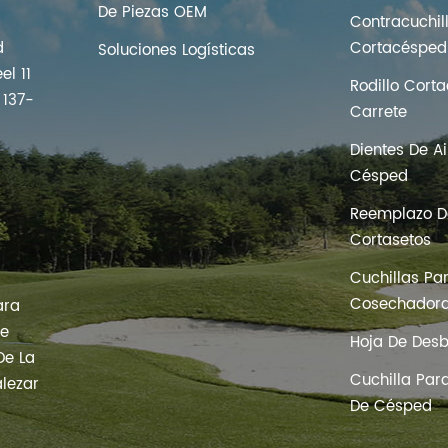
De Piezas OEM
Contracuchil
d
Cortacésped
Soluciones Logísticas
el 11
Rodillo Cort
 137-
Carrete
Dientes De A
s
Césped
Reemplazo De
Cortasetos
Cuchillas Pa
Cosechador
ara
De
Hoja De Des
De La
Cuchilla Par
lezar
De Césped