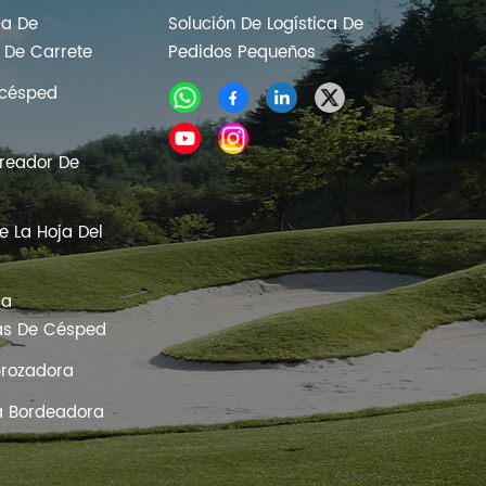
la De
Solución De Logística De
 De Carrete
Pedidos Pequeños
acésped
ireador De
 La Hoja Del
ra
as De Césped
brozadora
a Bordeadora