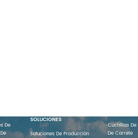
PERSONALIZACIÓN Y
ETIQUETAS 
SOLUCIONES
es De
Cuchillas De
 De
De Carrete
Soluciones De Producción