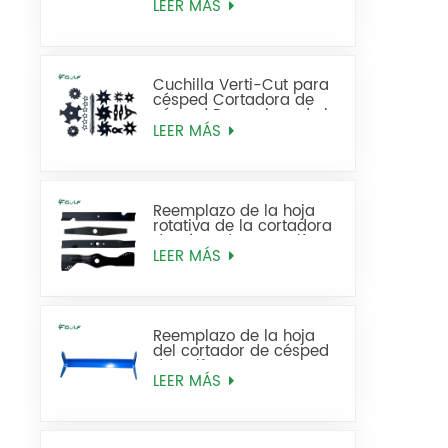
pulgadas estándar
LEER MÁS
reemplaza 93-4262
Cuchilla Verti-Cut para
césped Cortadora de
césped Reemplazo de la
cuchilla para
LEER MÁS
desmalezar
Reemplazo de la hoja
rotativa de la cortadora
de césped para golf
LEER MÁS
Reemplazo de la hoja
del cortador de césped
de golf
LEER MÁS