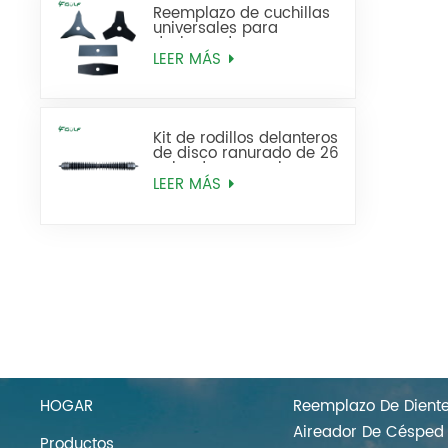
Reemplazo de cuchillas
universales para
desbrozadora,
recortadora de malas
LEER MÁS
hierbas
Kit de rodillos delanteros
de disco ranurado de 26
pulgadas reemplaza
AMT2968 BM25318
LEER MÁS
HOGAR
PRODUCTOS
HOGAR
Reemplazo De Dient
Aireador De Césped
Productos