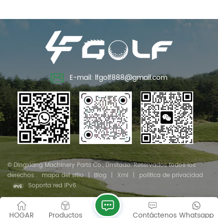
E-mail: lfgolf888@gmail.com
© Dingxiang Machinery Parts Co., Limitado. Reservados todos los
derechos .
mapa del sitio
|
Blog
|
Xml
|
política de privacidad
Soporta red IPv6
HOGAR
Productos
Contáctenos
Whatsapp