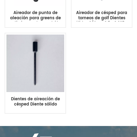
Aireador de punta de
Aireador de césped para
aleación para greens de
torneos de golf Dientes
golf Dientes de expulsión
sólidos 3/4MTx6.5Lx0.625OD
laterales huecos
3/4MTx5.9Lx0.488ID
Dientes de aireación de
césped Diente sólido
3/4MTx6.5Lx0.3OD
Reemplaza 108-9210