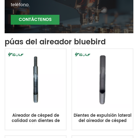
teléfono.
CONTÁCTENOS
púas del aireador bluebird
Aireador de césped de
Dientes de expulsión lateral
calidad con dientes de
del aireador de césped
expulsión lateral
duradero
3/8MTx5.5L
3/4MTx5.9Lx.50IDx.69OD