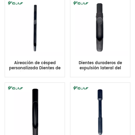
Aireación de césped
Dientes duraderos de
personalizada Dientes de
expulsión lateral del
expulsión lateral profundos
aireador de césped
extendidos 18 mmMTx300
personalizados
mmL
3/4MTx5.9Lx0.622ID