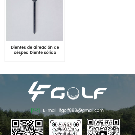
Dientes de aireación de
césped Diente sólido
3/4MTx6.5Lx0.3OD
Reemplaza 108-9210
E-mail: lfgolf888@gmail.com