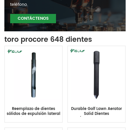
teléfono.
CONTÁCTENOS
toro procore 648 dientes
Reemplazo de dientes
Durable Golf Lawn Aerator
sólidos de expulsión lateral
Solid Dientes
del aireador de césped
3/4MTx6.0Lx0.625OD
Reemplaza TCU38365