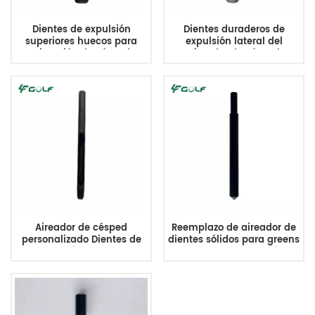
Dientes de expulsión
Dientes duraderos de
superiores huecos para
expulsión lateral del
aireación de césped
aireador de césped
7/8MTx5.75L Durable
personalizados
Reemplaza 108-9193
3/4MTx5.9Lx0.622ID
Aireador de césped
Reemplazo de aireador de
personalizado Dientes de
dientes sólidos para greens
expulsión lateral
de césped de golf
3/8MTx5.75L
3/8MTx5.5Lx0.48OD