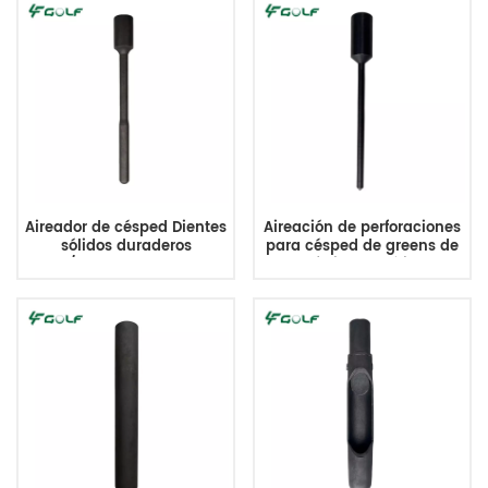
Aireador de césped Dientes
Aireación de perforaciones
sólidos duraderos
para césped de greens de
3/4MTx6.5Lx0.4OD
golf Dientes sólidos
Reemplaza 108-9212
3/4MTx5.9Lx0.237OD