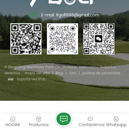
E-mail: lfgolf888@gmail.com
© Dingxiang Machinery Parts Co., Limitado. Reservados todos los
derechos .
mapa del sitio
|
Blog
|
Xml
|
política de privacidad
Soporta red IPv6
HOGAR
Productos
Contáctenos
Whatsapp