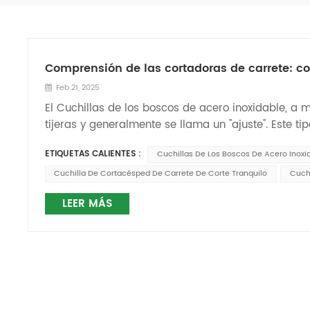
Comprensión de las cortadoras de carrete: co
Feb 21, 2025
El Cuchillas de los boscos de acero inoxidable, a
tijeras y generalmente se llama un "ajuste". Este 
céspedes de gestión finamente, que comúnmente se
ETIQUETAS CALIENTES :
Cuchillas De Los Boscos De Acero Inoxi
colaboración entre la cuchilla del carrete y el cu
estacionario, actuando como la cuchilla fija, mient
Cuchilla De Cortacésped De Carrete De Corte Tranquilo
Cuch
carrete gira alrededor de un eje horizontal y a trav
LEER MÁS
limpio y el Cuchilla de cortacésped de carrete de c
Las cortadoras de carrete imponen altas demandas
del cortacésped. El diámetro del carrete y el núme
corte. Las configuraciones comunes de las cuchillas
menos cuchillas son Más adecuado para cortar hie
ideales para recortar hierba más corta. Por ejempl
las tareas de reducción de baja en campos de gol