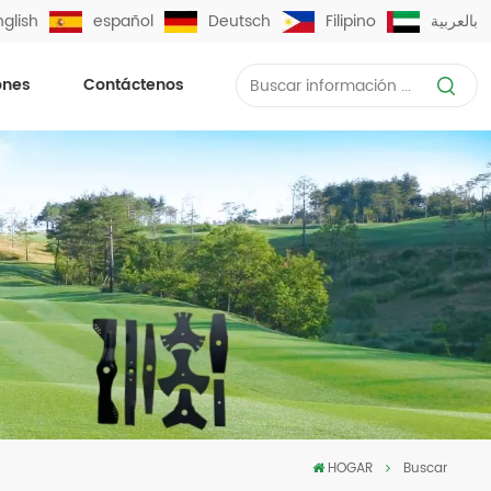
nglish
español
Deutsch
Filipino
بالعربية
ones
Contáctenos
HOGAR
Buscar