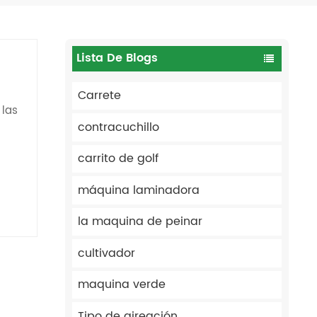
Lista De Blogs
Carrete
 las
contracuchillo
a
carrito de golf
máquina laminadora
te
.
la maquina de peinar
es
cultivador
on
maquina verde
ara
Tipo de aireación