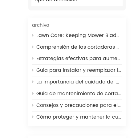
i
s de
archivo
han,
Lawn Care: Keeping Mower Blades in Optimal Condition
Comprensión de las cortadoras de carrete: corte de precisión para céspedes
Estrategias efectivas para aumentar rápidamente la velocidad verde
Guía para instalar y reemplazar las cuchillas de una cortadora de césped
La importancia del cuidado del césped
Guía de mantenimiento de cortadoras de césped: señales de que es hora de afilar las cuchillas
Consejos y precauciones para el mantenimiento de la cuchilla de su cortacésped con carrete de golf
Cómo proteger y mantener la cuchilla del cortacésped Toro