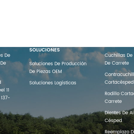
PERSONALIZACIÓN Y
ETIQUETAS 
SOLUCIONES
es De
Cuchillas De
 De
De Carrete
Soluciones De Producción
De Piezas OEM
Contracuchil
d
Cortacésped
Soluciones Logísticas
el 11
Rodillo Cort
 137-
Carrete
Dientes De A
s
Césped
Reemplazo De